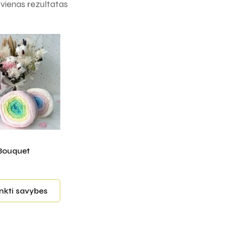
ienas rezultatas
Bouquet
inkti savybes