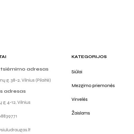
TAI
KATEGORIJOS
atsiėmimo adresas
Siūlai
ų g. 38-2, Vilnius (Pilaitė)
Mezgimo priemonės
s adresas
Virvelės
 g. 4-12, Vilnius
Žaislams
68839771
siuludraugas.lt