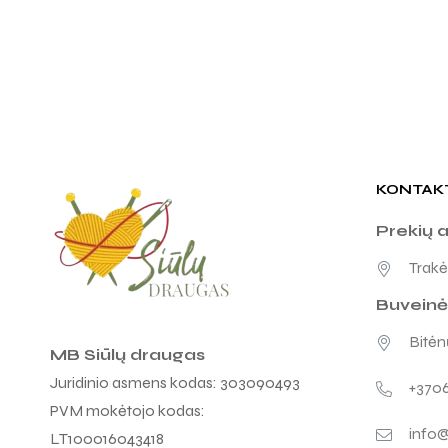
KONTAK
Prekių 
Trakėn
Buveinė
Bitėnų
MB Siūlų draugas
Juridinio asmens kodas: 303090493
+370
PVM mokėtojo kodas:
info@
LT100016043418