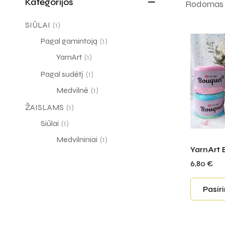
Kategorijos
Rodomas v
SIŪLAI
(1)
Pagal gamintoją
(1)
YarnArt
(1)
Pagal sudėtį
(1)
Medvilnė
(1)
ŽAISLAMS
(1)
Siūlai
(1)
Medvilniniai
(1)
YarnArt 
6,80
€
Pasir