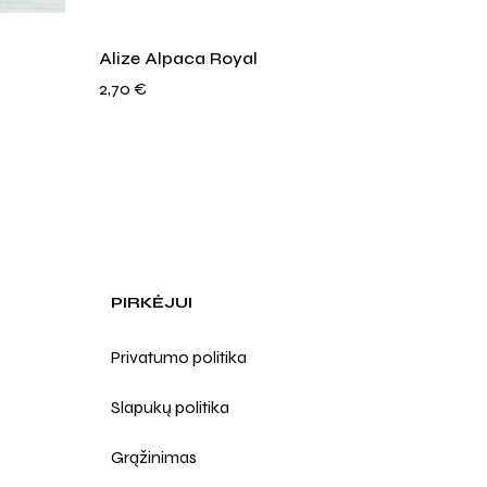
Alize Alpaca Royal
YarnAr
2,70
€
1,80
€
PIRKĖJUI
Privatumo politika
Slapukų politika
Grąžinimas