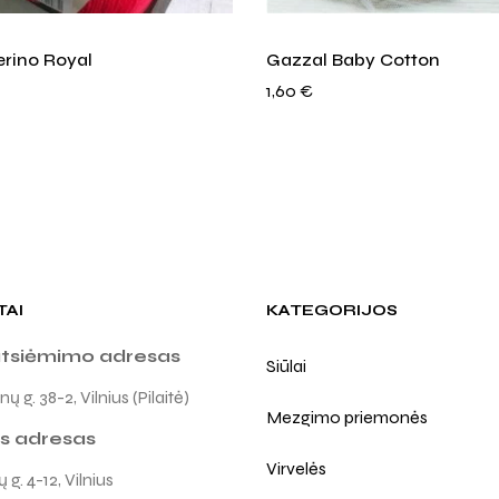
erino Royal
Gazzal Baby Cotton
1,60
€
TAI
KATEGORIJOS
atsiėmimo adresas
Siūlai
ų g. 38-2, Vilnius (Pilaitė)
Mezgimo priemonės
s adresas
Virvelės
 g. 4-12, Vilnius