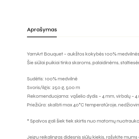
Aprašymas
YarnArt Bouquet – aukštos kokybės 100% medvilnės si
Šie siūlai puikiai tinka skaroms, palaidinėms, stalties
Sudėtis: 100% medvilnė
Svoris/ilgis: 250 g, 500 m
Rekomenduojama: vąšelio dydis – 4 mm, virbalų – 
Priežiūra: skalbti max 40°C temperatūroje, nedžiovin
* Spalvos gali šiek tiek skirtis nuo matomų nuotrauk
Jeigu reikalingas didesnis siūlų kiekis, rašykite mums