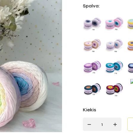
Spalva
:
Kiekis