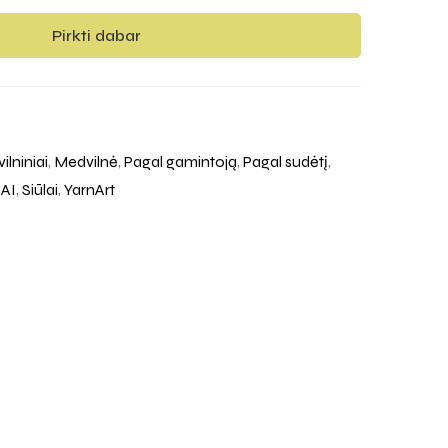
Pirkti dabar
ilniniai
,
Medvilnė
,
Pagal gamintoją
,
Pagal sudėtį
,
AI
,
Siūlai
,
YarnArt