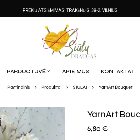
PREKIŲ ATSIĖMIMAS: TRAKĖNŲ G. 38-2, VILNIUS
PARDUOTUVĖ
APIE MUS
KONTAKTAI
Pagrindinis
Produktai
SIŪLAI
YarnArt Bouquet
YarnArt Bou
6,80
€