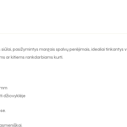
ūlai, pasižymintys margais spalvų perėjimais, idealiai tinkantys
ėms ar kitiems rankdarbiams kurti.
4 mm
ti džiovyklėje
ose.
 asmeniškai.