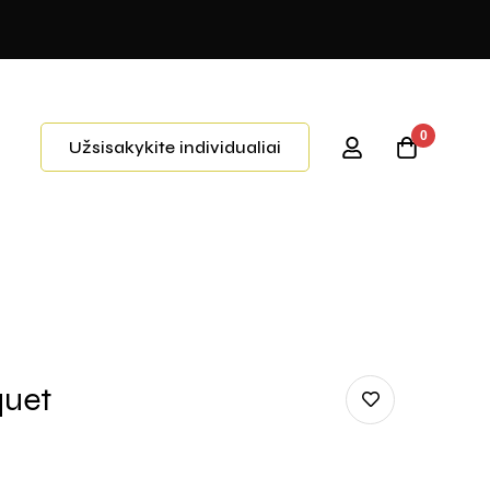
0
Užsisakykite individualiai
quet