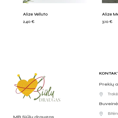
Alize Velluto
Alize M
2,40
€
3,10
€
KONTAK
Prekių 
Trakėn
Buveinė
Bitėnų
MB Siūlų draugas