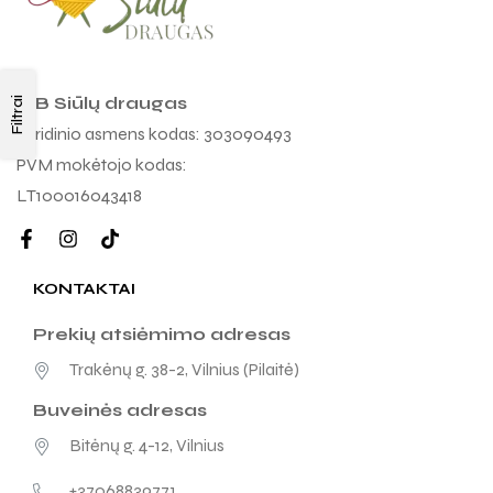
MB Siūlų draugas
Filtrai
Juridinio asmens kodas: 303090493
PVM mokėtojo kodas:
LT100016043418
KONTAKTAI
Prekių atsiėmimo adresas
Trakėnų g. 38-2, Vilnius (Pilaitė)
Buveinės adresas
Bitėnų g. 4-12, Vilnius
+37068839771