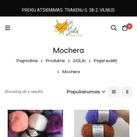
PREKIŲ ATSIĖMIMAS: TRAKĖNŲ G. 38-2, VILNIUS
0
Mochera
Pagrindinis
Produktai
SIŪLAI
Pagal sudėtį
Mochera
Populiarumas
Showing all 2 results