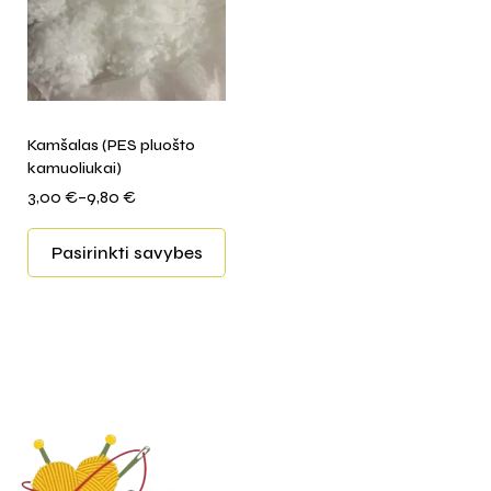
Kamšalas (PES pluošto
kamuoliukai)
3,00
€
–
9,80
€
Pasirinkti savybes