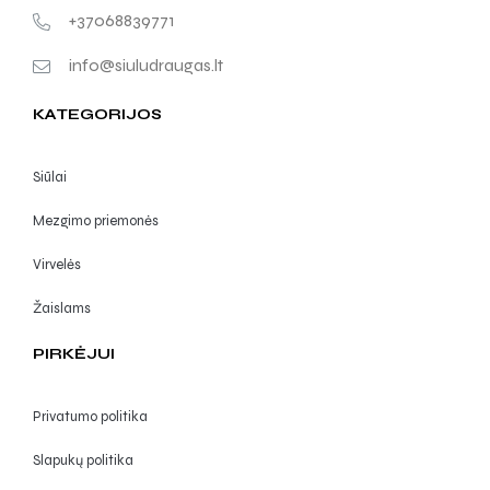
+37068839771
info@siuludraugas.lt
KATEGORIJOS
Siūlai
Mezgimo priemonės
Virvelės
Žaislams
PIRKĖJUI
Privatumo politika
Slapukų politika