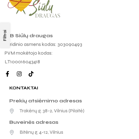
Filtrai
MB Siūlų draugas
Juridinio asmens kodas: 303090493
PVM mokėtojo kodas:
LT100016043418
KONTAKTAI
Prekių atsiėmimo adresas
Trakėnų g. 38-2, Vilnius (Pilaitė)
Buveinės adresas
Bitėnų g. 4-12, Vilnius