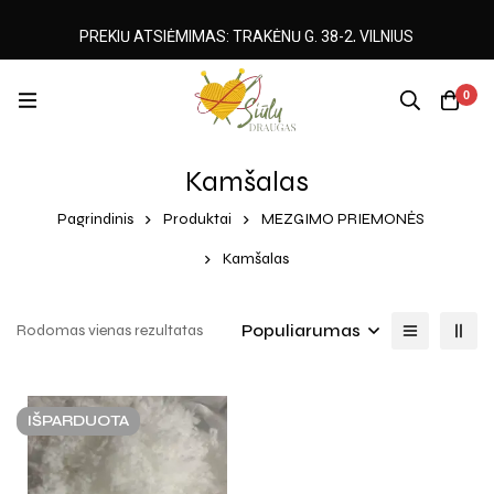
PREKIŲ ATSIĖMIMAS: TRAKĖNŲ G. 38-2, VILNIUS
0
Kamšalas
Pagrindinis
Produktai
MEZGIMO PRIEMONĖS
Kamšalas
Populiarumas
Rodomas vienas rezultatas
IŠPARDUOTA