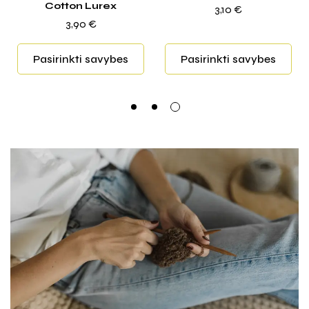
3,10
€
10,00
€
–
11,50
€
Pasirinkti savybes
Pasirinkti savybes