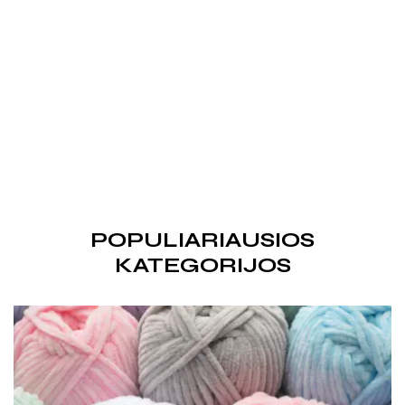
ATRASKITE
ASORTIMENTĄ
Naujiena! LaVita siūlai jau Lietuvoje ir tik pas mus!
RINKTIS DABAR
POPULIARIAUSIOS
KATEGORIJOS