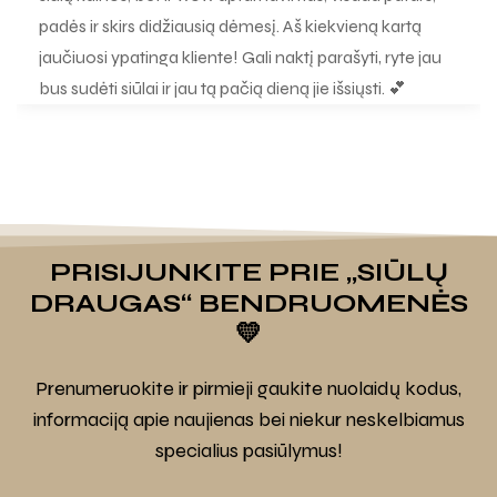
padės ir skirs didžiausią dėmesį. Aš kiekvieną kartą
jaučiuosi ypatinga kliente! Gali naktį parašyti, ryte jau
bus sudėti siūlai ir jau tą pačią dieną jie išsiųsti. 💕
PRISIJUNKITE PRIE „SIŪLŲ
DRAUGAS“ BENDRUOMENĖS
💛
Prenumeruokite ir pirmieji gaukite nuolaidų kodus,
informaciją apie naujienas bei niekur neskelbiamus
specialius pasiūlymus!