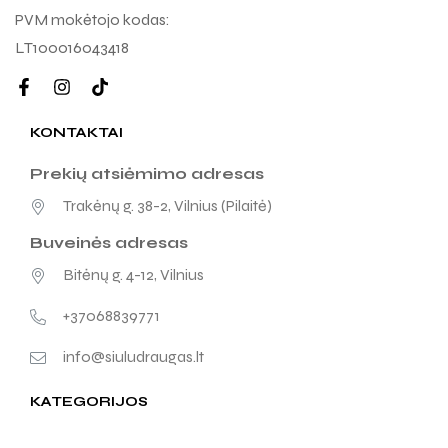
PVM mokėtojo kodas:
LT100016043418
KONTAKTAI
Prekių atsiėmimo adresas
Trakėnų g. 38-2, Vilnius (Pilaitė)
Buveinės adresas
Bitėnų g. 4-12, Vilnius
+37068839771
info@siuludraugas.lt
KATEGORIJOS