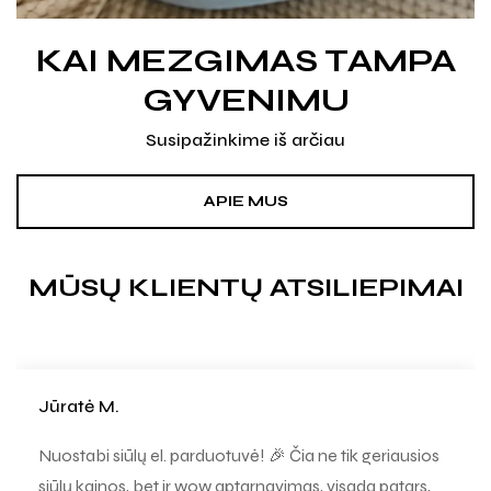
KAI MEZGIMAS TAMPA
GYVENIMU
Susipažinkime iš arčiau
APIE MUS
MŪSŲ KLIENTŲ ATSILIEPIMAI
Jūratė M.
Nuostabi siūlų el. parduotuvė! 🎉 Čia ne tik geriausios
siūlų kainos, bet ir wow aptarnavimas, visada patars,