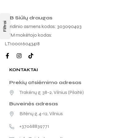
MB Siūlų draugas
Filtrai
Juridinio asmens kodas: 303090493
PVM mokėtojo kodas:
LT100016043418
KONTAKTAI
Prekių atsiėmimo adresas
Trakėnų g. 38-2, Vilnius (Pilaitė)
Buveinės adresas
Bitėnų g. 4-12, Vilnius
+37068839771