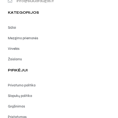
info@siuludraugas.lt
KATEGORIJOS
Siūlai
Mezgimo priemonės
Virvelės
Žaislams
PIRKĖJUI
Privatumo politika
Slapukų politika
Grąžinimas
Pristatymas