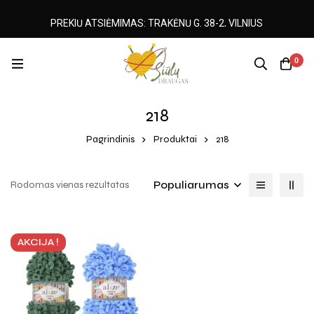
PREKIŲ ATSIĖMIMAS: TRAKĖNŲ G. 38-2, VILNIUS
0
218
Pagrindinis
Produktai
218
Populiarumas
Rodomas vienas rezultatas
AKCIJA !