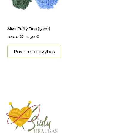
Alize Puffy Fine (5 vnt)
10,00
€
–
11,50
€
Pasirinkti savybes