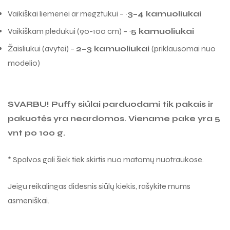
Vaikiškam pledukui (90-100 cm) – ~
5 kamuoliukai
Žaisliukui (avytei) –
2–3 kamuoliukai
(priklausomai nuo
modelio)
SVARBU! Puffy siūlai parduodami tik pakais ir
pakuotės yra neardomos. Viename pake yra 5
vnt po 100 g.
* Spalvos gali šiek tiek skirtis nuo matomų nuotraukose.
Jeigu reikalingas didesnis siūlų kiekis, rašykite mums
asmeniškai.
Panašūs produktai