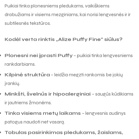
drabužiams ir visiems mezginiams, kai norisi lengvesnės ir ir
subtilesnės tekstūros.
Kodėl verta rinktis „Alize Puffy Fine“ siūlus?
Plonesni nei įprasti Puffy
– puikiai tinka lengvesniems
rankdarbiams.
Kilpinė struktūra
– leidžia megzti rankomis be jokių
įrankių.
Minkšti, švelnūs ir hipoalerginiai
– saugūs kūdikiams
ir jautriems žmonėms.
Tinka visiems metų laikams
– lengvesnis audinys
patogus naudoti net vasarą.
Tobulas pasirinkimas pledukams, žaislams,
drabužiams ir smulkiems aksesuarams.