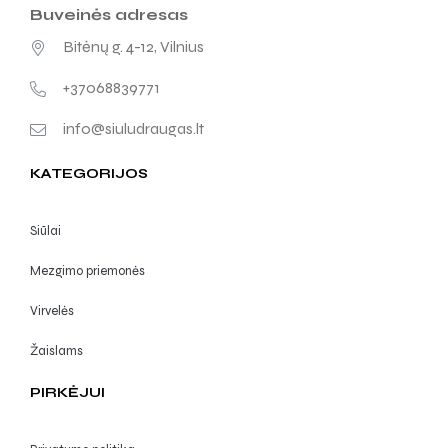
Bitėnų g. 4-12, Vilnius
+37068839771
info@siuludraugas.lt
KATEGORIJOS
Siūlai
Mezgimo priemonės
Virvelės
Žaislams
PIRKĖJUI
Privatumo politika