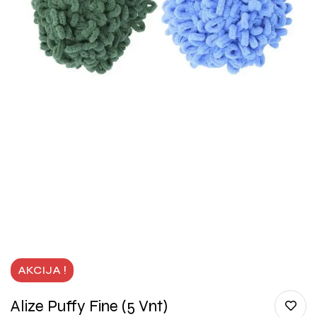
AKCIJA !
Alize Puffy Fine (5 Vnt)
10,00
€
–
11,50
€