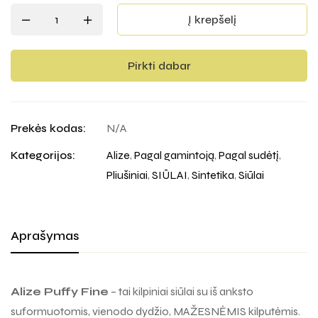
Pirkti dabar
Prekės kodas:
N/A
Kategorijos:
Alize
,
Pagal gamintoją
,
Pagal sudėtį
,
Pliušiniai
,
SIŪLAI
,
Sintetika
,
Siūlai
Aprašymas
Alize Puffy Fine
– tai kilpiniai siūlai su iš anksto
suformuotomis, vienodo dydžio, MAŽESNĖMIS kilputėmis.
Puikiai tinka plonesniems pledukams, vaikiškiems