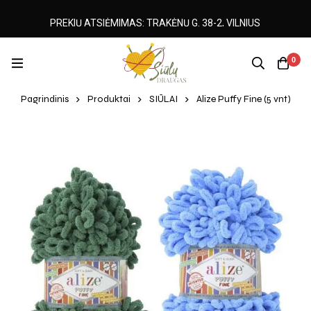
PREKIŲ ATSIĖMIMAS: TRAKĖNŲ G. 38-2, VILNIUS
0
Pagrindinis
Produktai
SIŪLAI
Alize Puffy Fine (5 vnt)