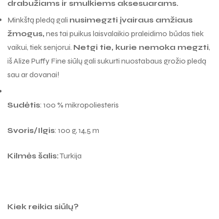
Minkštą pledą gali
nusimegzti įvairaus amžiaus
žmogus,
nes tai puikus laisvalaikio praleidimo būdas tiek
vaikui, tiek senjorui.
Netgi tie, kurie nemoka megzti
,
iš Alize Puffy Fine siūlų gali sukurti nuostabaus grožio pledą
sau ar dovanai!
Sudėtis
: 100 % mikropoliesteris
Svoris/Ilgis
: 100 g, 14,5 m
Kilmės šalis:
Turkija
Kiek reikia siūlų?
Vaikiškai liemenei ar megztukui – ~
3–4 kamuoliukai