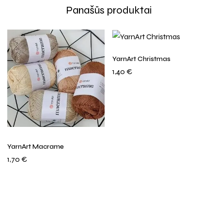
YarnArt Christmas
1,40
€
YarnArt Macrame
1,70
€