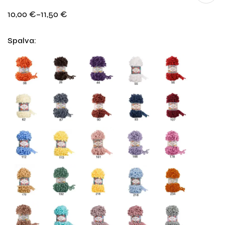
Spalva
: