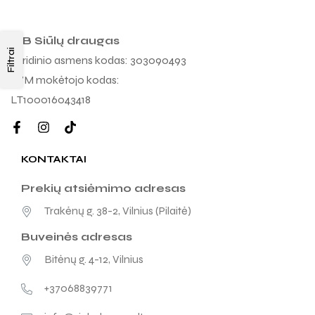
MB Siūlų draugas
Filtrai
Juridinio asmens kodas: 303090493
PVM mokėtojo kodas:
LT100016043418
KONTAKTAI
Prekių atsiėmimo adresas
Trakėnų g. 38-2, Vilnius (Pilaitė)
Buveinės adresas
Bitėnų g. 4-12, Vilnius
+37068839771