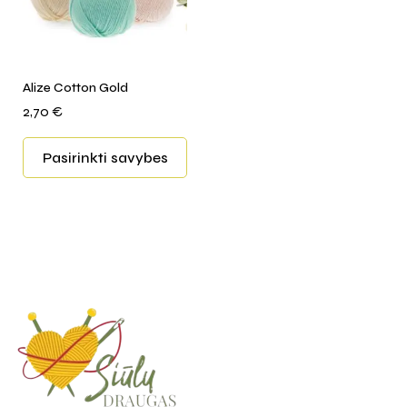
Alize Cotton Gold
2,70
€
Pasirinkti savybes