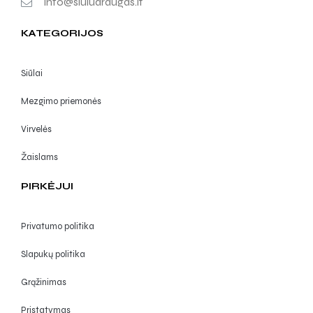
info@siuludraugas.lt
KATEGORIJOS
Siūlai
Mezgimo priemonės
Virvelės
Žaislams
PIRKĖJUI
Privatumo politika
Slapukų politika
Grąžinimas
Pristatymas