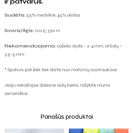
ir patvarūs.
Sudėtis:
55% medvilnė, 45% akrilas
Svoris/ilgis:
100 g, 330 m
Rekomenduojama:
vąšelio dydis – 2-4 mm, virbalų –
3,5-5 mm
* Spalvos gali šiek tiek skirtis nuo matomų nuotraukose.
Jeigu reikalingas didesnis siūlų kiekis, rašykite mums
asmeniškai.
Panašūs produktai