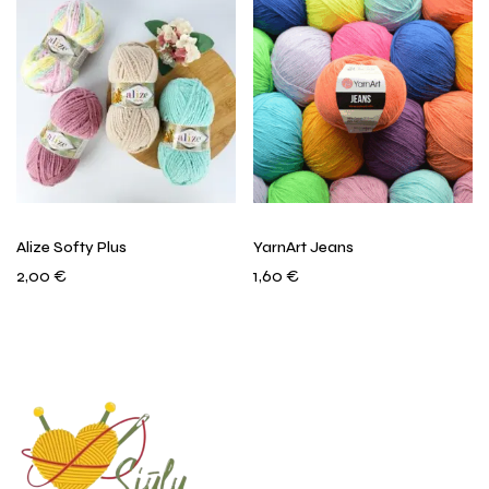
Alize Softy Plus
YarnArt Jeans
2,00
€
1,60
€