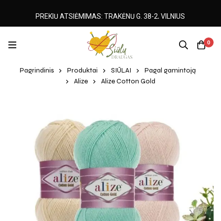
PREKIŲ ATSIĖMIMAS: TRAKĖNŲ G. 38-2, VILNIUS
0
Pagrindinis
Produktai
SIŪLAI
Pagal gamintoją
Alize
Alize Cotton Gold