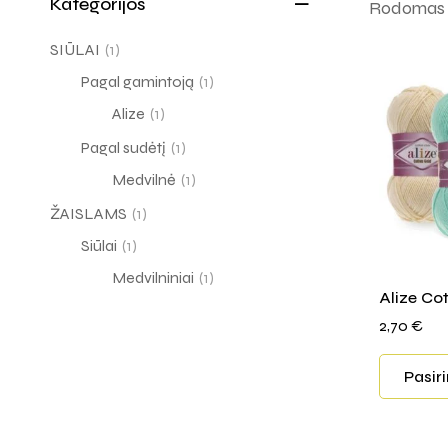
Kategorijos
Rodomas v
SIŪLAI
(1)
Pagal gamintoją
(1)
Alize
(1)
Pagal sudėtį
(1)
Medvilnė
(1)
ŽAISLAMS
(1)
Siūlai
(1)
Medvilniniai
(1)
Alize Co
2,70
€
Pasir