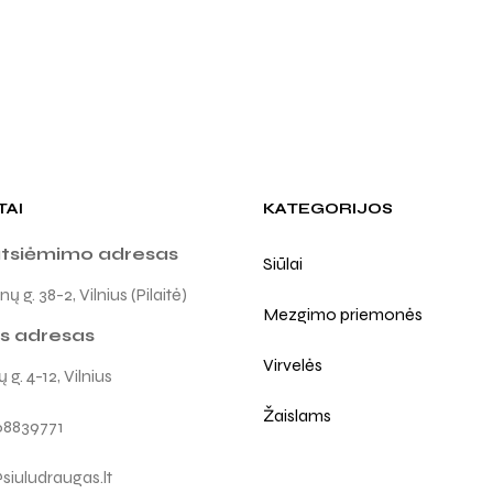
TAI
KATEGORIJOS
atsiėmimo adresas
Siūlai
ų g. 38-2, Vilnius (Pilaitė)
Mezgimo priemonės
s adresas
Virvelės
 g. 4-12, Vilnius
Žaislams
68839771
siuludraugas.lt