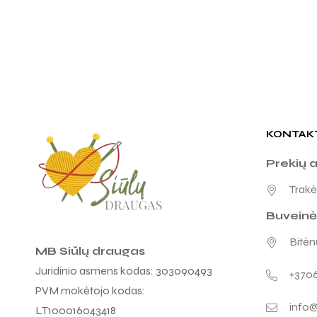
KONTAK
Prekių 
Trakėn
Buveinė
Bitėnų
MB Siūlų draugas
Juridinio asmens kodas: 303090493
+370
PVM mokėtojo kodas:
info@
LT100016043418