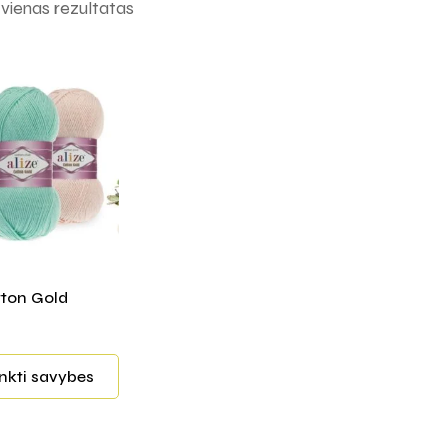
ienas rezultatas
tton Gold
inkti savybes