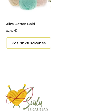
Alize Cotton Gold
2,70
€
Pasirinkti savybes