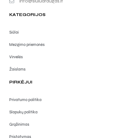
info@siuludraugas.lt
KATEGORIJOS
Siūlai
Mezgimo priemonės
Virvelės
Žaislams
PIRKĖJUI
Privatumo politika
Slapukų politika
Grąžinimas
Pristatymas