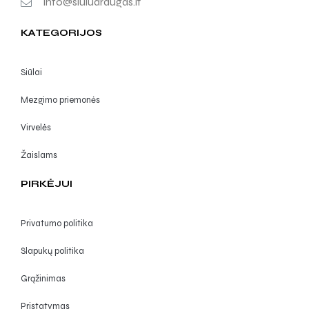
info@siuludraugas.lt
KATEGORIJOS
Siūlai
Mezgimo priemonės
Virvelės
Žaislams
PIRKĖJUI
Privatumo politika
Slapukų politika
Grąžinimas
Pristatymas