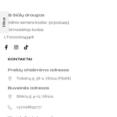
MB Siūlų draugas
Filtrai
Juridinio asmens kodas: 303090493
PVM mokėtojo kodas:
LT100016043418
KONTAKTAI
Prekių atsiėmimo adresas
Trakėnų g. 38-2, Vilnius (Pilaitė)
Buveinės adresas
Bitėnų g. 4-12, Vilnius
+37068839771