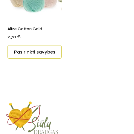
Alize Cotton Gold
2,70
€
Pasirinkti savybes