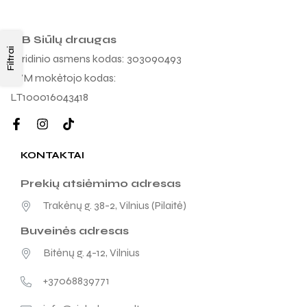
MB Siūlų draugas
Filtrai
Juridinio asmens kodas: 303090493
PVM mokėtojo kodas:
LT100016043418
KONTAKTAI
Prekių atsiėmimo adresas
Trakėnų g. 38-2, Vilnius (Pilaitė)
Buveinės adresas
Bitėnų g. 4-12, Vilnius
+37068839771