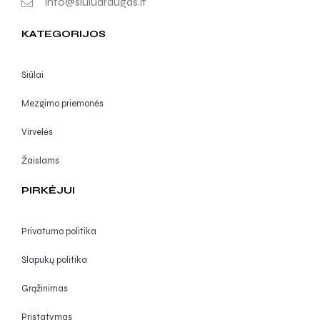
info@siuludraugas.lt
KATEGORIJOS
Siūlai
Mezgimo priemonės
Virvelės
Žaislams
PIRKĖJUI
Privatumo politika
Slapukų politika
Grąžinimas
Pristatymas