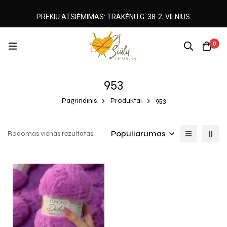
PREKIŲ ATSIĖMIMAS: TRAKĖNŲ G. 38-2, VILNIUS
0
953
Pagrindinis
Produktai
953
Populiarumas
Rodomas vienas rezultatas