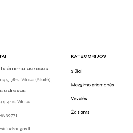
TAI
KATEGORIJOS
atsiėmimo adresas
Siūlai
ų g. 38-2, Vilnius (Pilaitė)
Mezgimo priemonės
s adresas
Virvelės
 g. 4-12, Vilnius
Žaislams
68839771
siuludraugas.lt