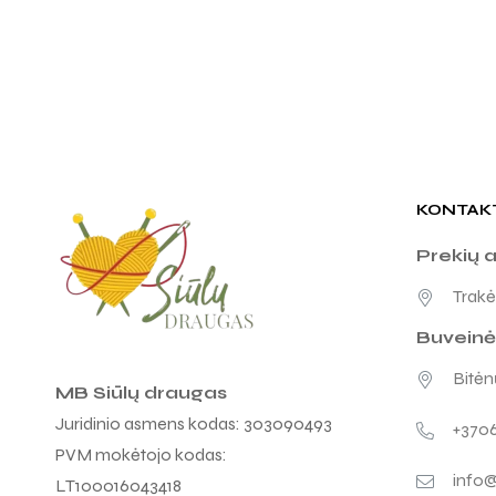
KONTAK
Prekių 
Trakėn
Buveinė
Bitėnų
MB Siūlų draugas
Juridinio asmens kodas: 303090493
+370
PVM mokėtojo kodas:
info@
LT100016043418