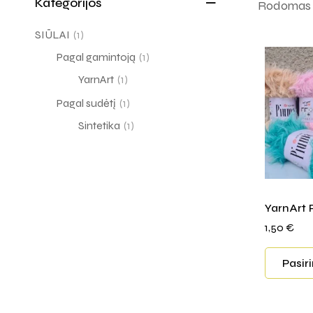
Kategorijos
Rodomas v
SIŪLAI
(1)
Pagal gamintoją
(1)
YarnArt
(1)
Pagal sudėtį
(1)
Sintetika
(1)
YarnArt
1,50
€
Pasir