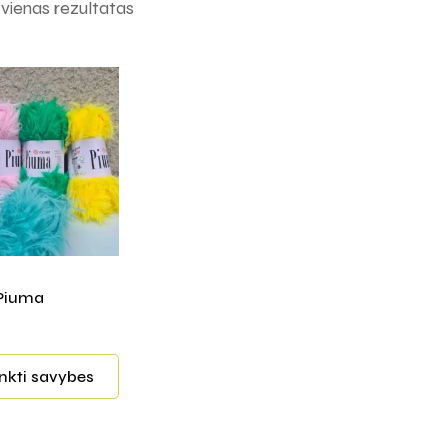
ienas rezultatas
 Piuma
inkti savybes