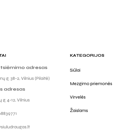
TAI
KATEGORIJOS
atsiėmimo adresas
Siūlai
ų g. 38-2, Vilnius (Pilaitė)
Mezgimo priemonės
s adresas
Virvelės
 g. 4-12, Vilnius
Žaislams
68839771
siuludraugas.lt