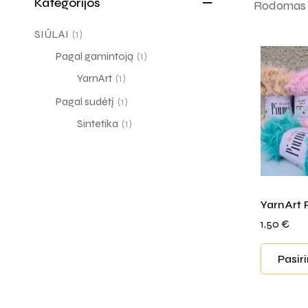
Kategorijos
Rodomas v
SIŪLAI
(1)
Pagal gamintoją
(1)
YarnArt
(1)
Pagal sudėtį
(1)
Sintetika
(1)
YarnArt
1,50
€
Pasir