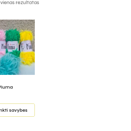
ienas rezultatas
 Piuma
inkti savybes