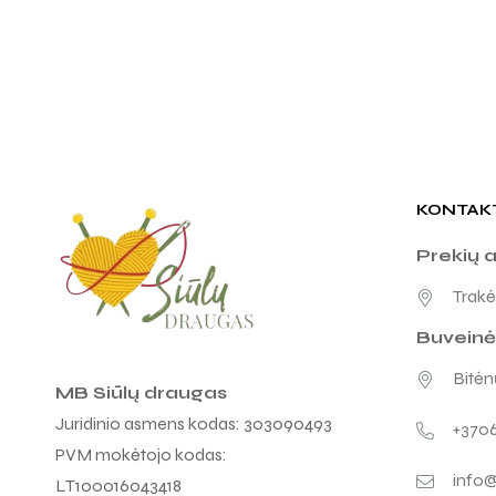
KONTAK
Prekių 
Trakėn
Buveinė
Bitėnų
MB Siūlų draugas
Juridinio asmens kodas: 303090493
+370
PVM mokėtojo kodas:
info@
LT100016043418