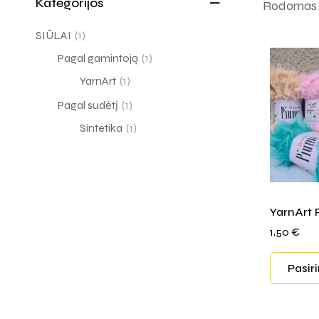
Kategorijos
Rodomas v
SIŪLAI
(1)
Pagal gamintoją
(1)
YarnArt
(1)
Pagal sudėtį
(1)
Sintetika
(1)
YarnArt
1,50
€
Pasir