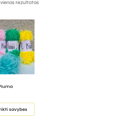
ienas rezultatas
 Piuma
inkti savybes