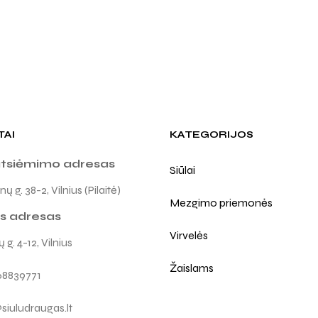
TAI
KATEGORIJOS
atsiėmimo adresas
Siūlai
ų g. 38-2, Vilnius (Pilaitė)
Mezgimo priemonės
s adresas
Virvelės
 g. 4-12, Vilnius
Žaislams
68839771
siuludraugas.lt