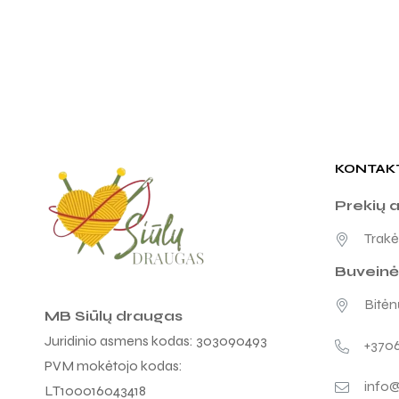
KONTAK
Prekių 
Trakėn
Buveinė
Bitėnų
MB Siūlų draugas
Juridinio asmens kodas: 303090493
+370
PVM mokėtojo kodas:
info@
LT100016043418