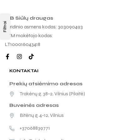
MB Siūlų draugas
Filtrai
Juridinio asmens kodas: 303090493
PVM mokėtojo kodas:
LT100016043418
KONTAKTAI
Prekių atsiėmimo adresas
Trakėnų g. 38-2, Vilnius (Pilaitė)
Buveinės adresas
Bitėnų g. 4-12, Vilnius
+37068839771