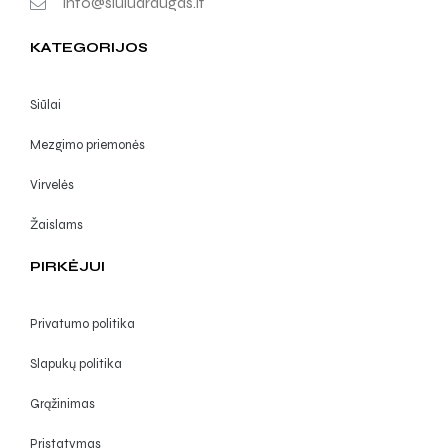
info@siuludraugas.lt
KATEGORIJOS
Siūlai
Mezgimo priemonės
Virvelės
Žaislams
PIRKĖJUI
Privatumo politika
Slapukų politika
Grąžinimas
Pristatymas