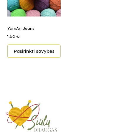
YarnArt Jeans
1,60
€
Pasirinkti savybes