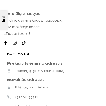
MB Siūlų draugas
Filtrai
Juridinio asmens kodas: 303090493
PVM mokėtojo kodas:
LT100016043418
KONTAKTAI
Prekių atsiėmimo adresas
Trakėnų g. 38-2, Vilnius (Pilaitė)
Buveinės adresas
Bitėnų g. 4-12, Vilnius
+37068839771