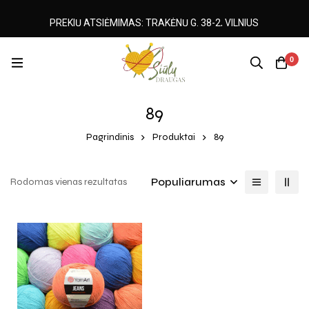
PREKIŲ ATSIĖMIMAS: TRAKĖNŲ G. 38-2, VILNIUS
0
89
Pagrindinis
Produktai
89
Populiarumas
Rodomas vienas rezultatas