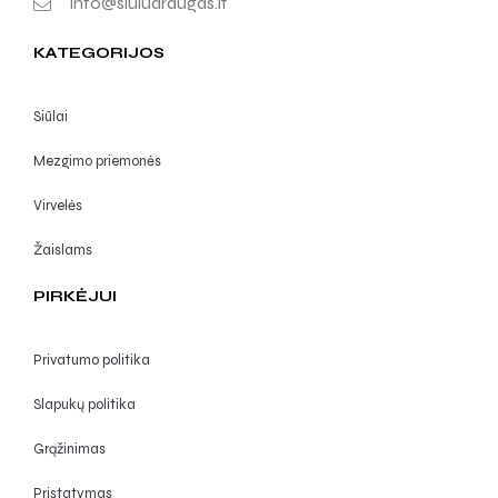
info@siuludraugas.lt
KATEGORIJOS
Siūlai
Mezgimo priemonės
Virvelės
Žaislams
PIRKĖJUI
Privatumo politika
Slapukų politika
Grąžinimas
Pristatymas