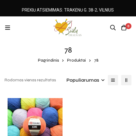
PREKIŲ ATSIĖMIMAS: TRAKĖNŲ G. 38-2, VILNIUS
0
78
Pagrindinis
Produktai
78
Populiarumas
Rodomas vienas rezultatas