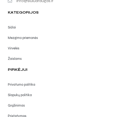
info@siuludraugas.lt
KATEGORIJOS
Siūlai
Mezgimo priemonės
Virvelės
Žaislams
PIRKĖJUI
Privatumo politika
Slapukų politika
Grąžinimas
Pristatymas