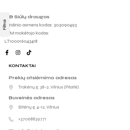
MB Siūlų draugas
Filtrai
Juridinio asmens kodas: 303090493
PVM mokėtojo kodas:
LT100016043418
KONTAKTAI
Prekių atsiėmimo adresas
Trakėnų g. 38-2, Vilnius (Pilaitė)
Buveinės adresas
Bitėnų g. 4-12, Vilnius
+37068839771