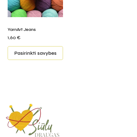
YarnArt Jeans
1,60
€
Pasirinkti savybes