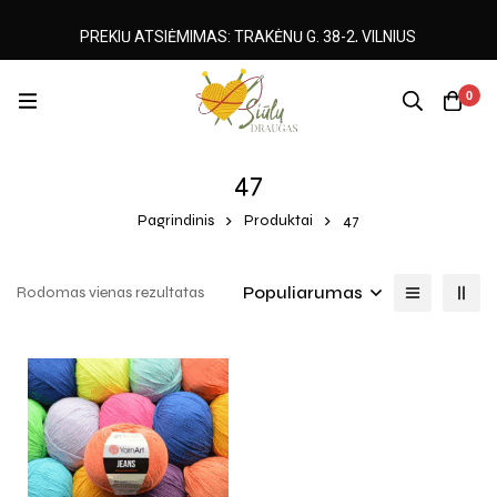
PREKIŲ ATSIĖMIMAS: TRAKĖNŲ G. 38-2, VILNIUS
0
47
Pagrindinis
Produktai
47
Populiarumas
Rodomas vienas rezultatas