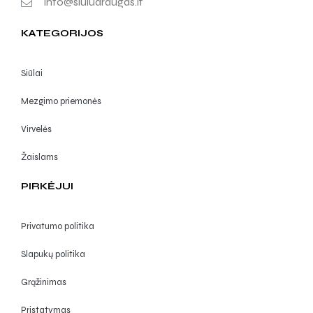
info@siuludraugas.lt
KATEGORIJOS
Siūlai
Mezgimo priemonės
Virvelės
Žaislams
PIRKĖJUI
Privatumo politika
Slapukų politika
Grąžinimas
Pristatymas