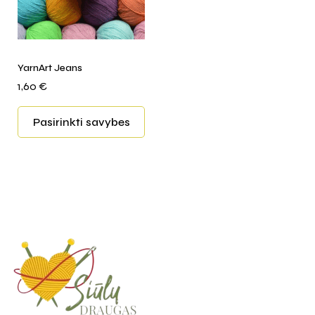
YarnArt Jeans
1,60
€
Pasirinkti savybes