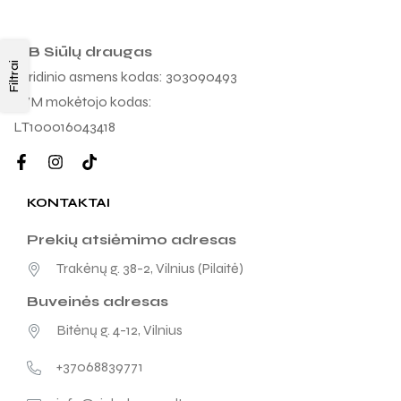
MB Siūlų draugas
Filtrai
Juridinio asmens kodas: 303090493
PVM mokėtojo kodas:
LT100016043418
KONTAKTAI
Prekių atsiėmimo adresas
Trakėnų g. 38-2, Vilnius (Pilaitė)
Buveinės adresas
Bitėnų g. 4-12, Vilnius
+37068839771