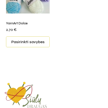
YarnArt Dolce
2,70
€
Pasirinkti savybes