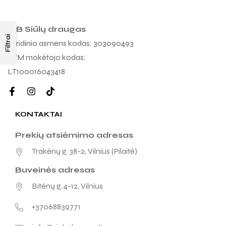
MB Siūlų draugas
Filtrai
Juridinio asmens kodas: 303090493
PVM mokėtojo kodas:
LT100016043418
KONTAKTAI
Prekių atsiėmimo adresas
Trakėnų g. 38-2, Vilnius (Pilaitė)
Buveinės adresas
Bitėnų g. 4-12, Vilnius
+37068839771