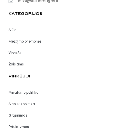
info@siuludraugas.lt
KATEGORIJOS
Siūlai
Mezgimo priemonės
Virvelės
Žaislams
PIRKĖJUI
Privatumo politika
Slapukų politika
Grąžinimas
Pristatymas