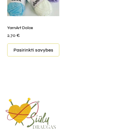
YarnArt Dolce
2,70
€
Pasirinkti savybes