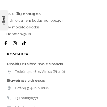
MB Siūlų draugas
Filtrai
Juridinio asmens kodas: 303090493
PVM mokėtojo kodas:
LT100016043418
KONTAKTAI
Prekių atsiėmimo adresas
Trakėnų g. 38-2, Vilnius (Pilaitė)
Buveinės adresas
Bitėnų g. 4-12, Vilnius
+37068839771