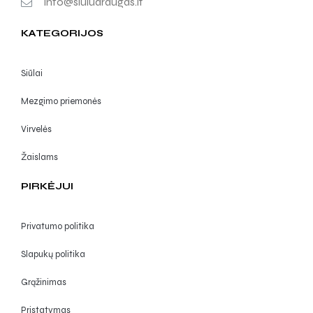
info@siuludraugas.lt
KATEGORIJOS
Siūlai
Mezgimo priemonės
Virvelės
Žaislams
PIRKĖJUI
Privatumo politika
Slapukų politika
Grąžinimas
Pristatymas