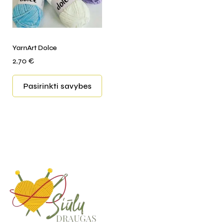
YarnArt Dolce
2,70
€
Pasirinkti savybes