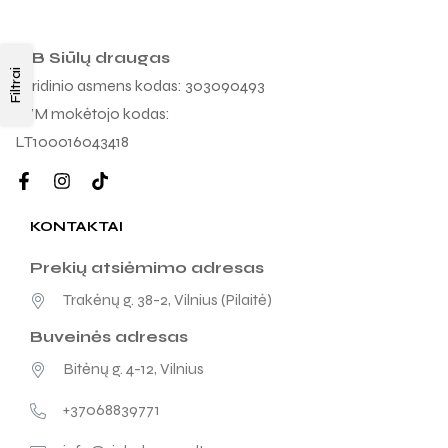
MB Siūlų draugas
Filtrai
Juridinio asmens kodas: 303090493
PVM mokėtojo kodas:
LT100016043418
KONTAKTAI
Prekių atsiėmimo adresas
Trakėnų g. 38-2, Vilnius (Pilaitė)
Buveinės adresas
Bitėnų g. 4-12, Vilnius
+37068839771