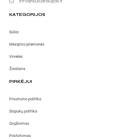
info@siuludraugas.lt
KATEGORIJOS
Siūlai
Mezgimo priemonės
Virvelės
Žaislams
PIRKĖJUI
Privatumo politika
Slapukų politika
Grąžinimas
Pristatymas