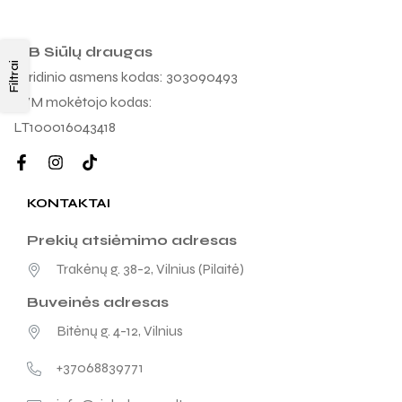
MB Siūlų draugas
Filtrai
Juridinio asmens kodas: 303090493
PVM mokėtojo kodas:
LT100016043418
KONTAKTAI
Prekių atsiėmimo adresas
Trakėnų g. 38-2, Vilnius (Pilaitė)
Buveinės adresas
Bitėnų g. 4-12, Vilnius
+37068839771