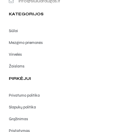
info@siuludraugas.lt
KATEGORIJOS
Siūlai
Mezgimo priemonės
Virvelės
Žaislams
PIRKĖJUI
Privatumo politika
Slapukų politika
Grąžinimas
Pristatymas