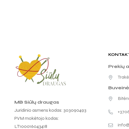
KONTAK
Prekių 
Trakėn
Buveinė
Bitėnų
MB Siūlų draugas
Juridinio asmens kodas: 303090493
+370
PVM mokėtojo kodas:
info@
LT100016043418