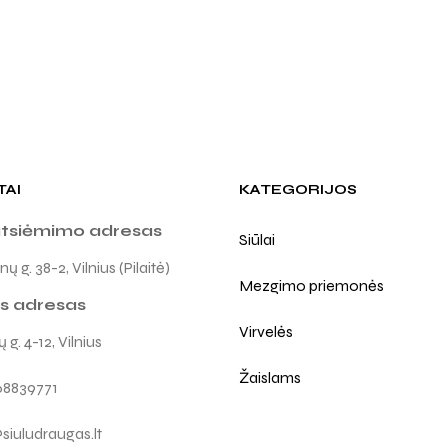
TAI
KATEGORIJOS
atsiėmimo adresas
Siūlai
ų g. 38-2, Vilnius (Pilaitė)
Mezgimo priemonės
s adresas
Virvelės
 g. 4-12, Vilnius
Žaislams
68839771
siuludraugas.lt