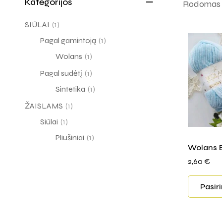
Kategorijos
Rodomas v
SIŪLAI
(1)
Pagal gamintoją
(1)
Wolans
(1)
Pagal sudėtį
(1)
Sintetika
(1)
ŽAISLAMS
(1)
Siūlai
(1)
Pliušiniai
(1)
Wolans 
2,60
€
Pasir