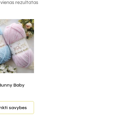
ienas rezultatas
Bunny Baby
inkti savybes