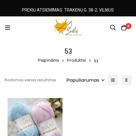
PREKIŲ ATSIĖMIMAS: TRAKĖNŲ G. 38-2, VILNIUS
0
53
Pagrindinis
Produktai
53
Populiarumas
Rodomas vienas rezultatas