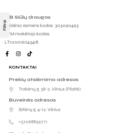
MB Siūlų draugas
Filtrai
Juridinio asmens kodas: 303090493
PVM mokėtojo kodas:
LT100016043418
KONTAKTAI
Prekių atsiėmimo adresas
Trakėnų g. 38-2, Vilnius (Pilaitė)
Buveinės adresas
Bitėnų g. 4-12, Vilnius
+37068839771