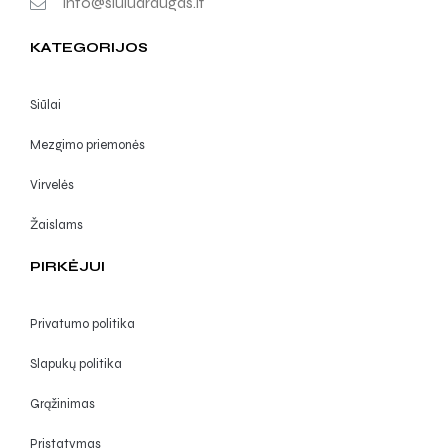
info@siuludraugas.lt
KATEGORIJOS
Siūlai
Mezgimo priemonės
Virvelės
Žaislams
PIRKĖJUI
Privatumo politika
Slapukų politika
Grąžinimas
Pristatymas