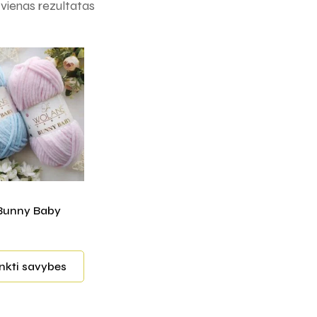
ienas rezultatas
Bunny Baby
inkti savybes