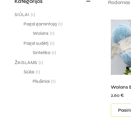
Kategorijos
Rodomas v
SIŪLAI
(1)
Pagal gamintoją
(1)
Wolans
(1)
Pagal sudėtį
(1)
Sintetika
(1)
ŽAISLAMS
(1)
Siūlai
(1)
Pliušiniai
(1)
Wolans 
2,60
€
Pasir