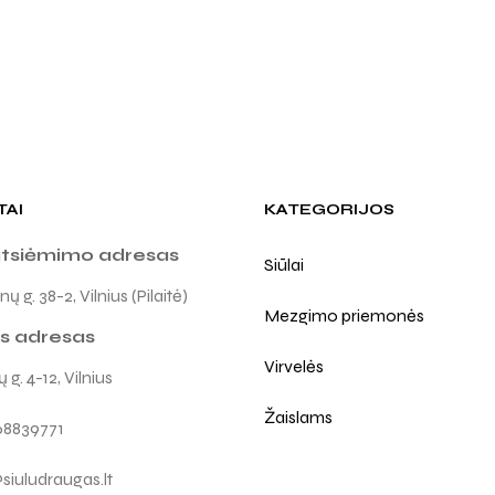
TAI
KATEGORIJOS
atsiėmimo adresas
Siūlai
ų g. 38-2, Vilnius (Pilaitė)
Mezgimo priemonės
s adresas
Virvelės
 g. 4-12, Vilnius
Žaislams
68839771
siuludraugas.lt