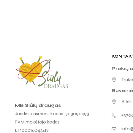
KONTAK
Prekių 
Trakėn
Buveinė
Bitėnų
MB Siūlų draugas
Juridinio asmens kodas: 303090493
+370
PVM mokėtojo kodas:
info@
LT100016043418