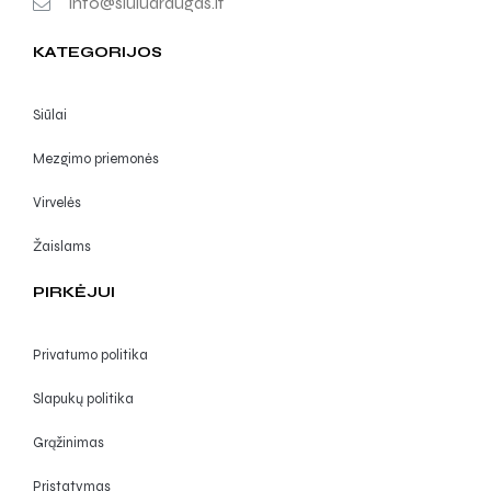
info@siuludraugas.lt
KATEGORIJOS
Siūlai
Mezgimo priemonės
Virvelės
Žaislams
PIRKĖJUI
Privatumo politika
Slapukų politika
Grąžinimas
Pristatymas