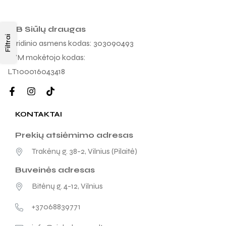
MB Siūlų draugas
Filtrai
Juridinio asmens kodas: 303090493
PVM mokėtojo kodas:
LT100016043418
KONTAKTAI
Prekių atsiėmimo adresas
Trakėnų g. 38-2, Vilnius (Pilaitė)
Buveinės adresas
Bitėnų g. 4-12, Vilnius
+37068839771