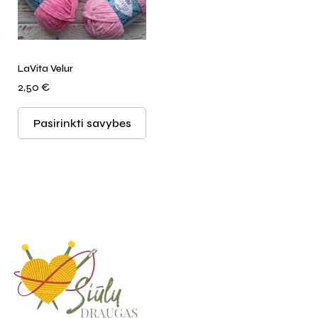
LaVita Velur
2,50
€
Pasirinkti savybes