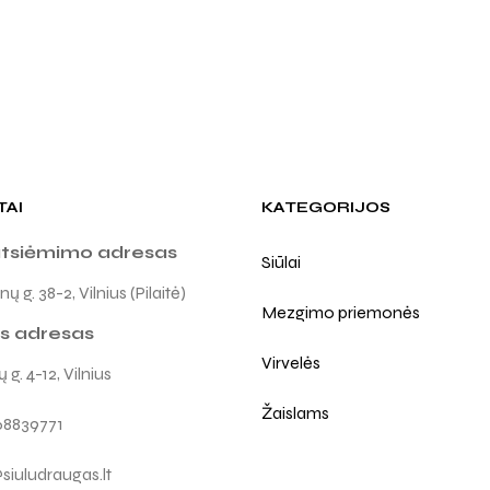
TAI
KATEGORIJOS
atsiėmimo adresas
Siūlai
ų g. 38-2, Vilnius (Pilaitė)
Mezgimo priemonės
s adresas
Virvelės
 g. 4-12, Vilnius
Žaislams
68839771
siuludraugas.lt