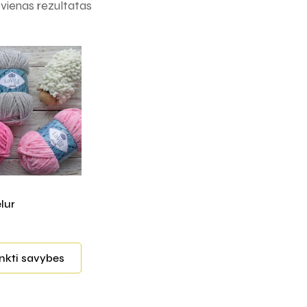
ienas rezultatas
lur
inkti savybes