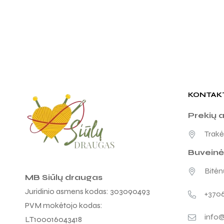
KONTAK
Prekių 
Trakėn
Buveinė
Bitėnų
MB Siūlų draugas
Juridinio asmens kodas: 303090493
+370
PVM mokėtojo kodas:
info@
LT100016043418