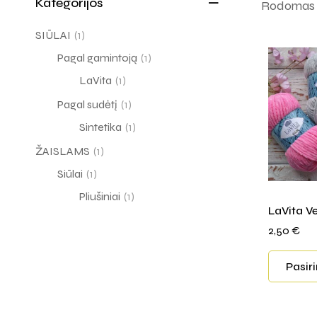
Kategorijos
Rodomas v
SIŪLAI
(1)
Pagal gamintoją
(1)
LaVita
(1)
Pagal sudėtį
(1)
Sintetika
(1)
ŽAISLAMS
(1)
Siūlai
(1)
Pliušiniai
(1)
LaVita Ve
2,50
€
Pasir