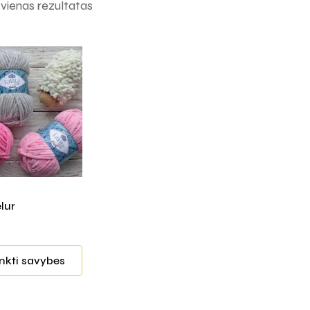
ienas rezultatas
lur
inkti savybes