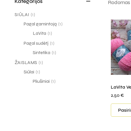
Kategorijos
Rodomas v
SIŪLAI
(1)
Pagal gamintoją
(1)
LaVita
(1)
Pagal sudėtį
(1)
Sintetika
(1)
ŽAISLAMS
(1)
Siūlai
(1)
Pliušiniai
(1)
LaVita Ve
2,50
€
Pasir