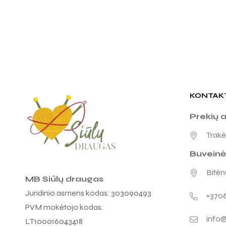
KONTAK
Prekių 
Trakėn
Buveinė
Bitėnų
MB Siūlų draugas
Juridinio asmens kodas: 303090493
+370
PVM mokėtojo kodas:
info@
LT100016043418