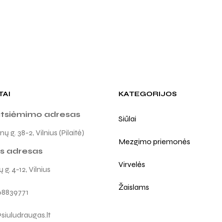
TAI
KATEGORIJOS
atsiėmimo adresas
Siūlai
ų g. 38-2, Vilnius (Pilaitė)
Mezgimo priemonės
s adresas
Virvelės
 g. 4-12, Vilnius
Žaislams
68839771
siuludraugas.lt