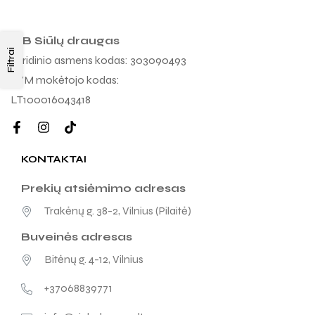
MB Siūlų draugas
Filtrai
Juridinio asmens kodas: 303090493
PVM mokėtojo kodas:
LT100016043418
KONTAKTAI
Prekių atsiėmimo adresas
Trakėnų g. 38-2, Vilnius (Pilaitė)
Buveinės adresas
Bitėnų g. 4-12, Vilnius
+37068839771