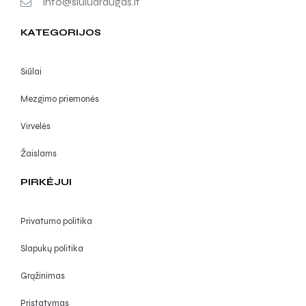
info@siuludraugas.lt
KATEGORIJOS
Siūlai
Mezgimo priemonės
Virvelės
Žaislams
PIRKĖJUI
Privatumo politika
Slapukų politika
Grąžinimas
Pristatymas