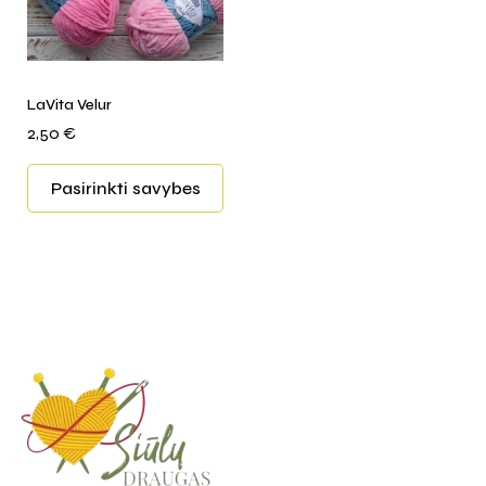
LaVita Velur
2,50
€
Pasirinkti savybes