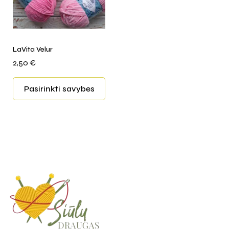
LaVita Velur
2,50
€
Pasirinkti savybes