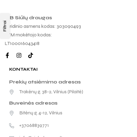
MB Siūlų draugas
Filtrai
Juridinio asmens kodas: 303090493
PVM mokėtojo kodas:
LT100016043418
KONTAKTAI
Prekių atsiėmimo adresas
Trakėnų g. 38-2, Vilnius (Pilaitė)
Buveinės adresas
Bitėnų g. 4-12, Vilnius
+37068839771