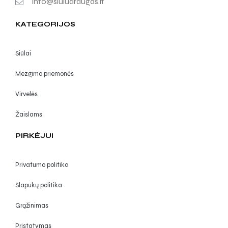
info@siuludraugas.lt
KATEGORIJOS
Siūlai
Mezgimo priemonės
Virvelės
Žaislams
PIRKĖJUI
Privatumo politika
Slapukų politika
Grąžinimas
Pristatymas