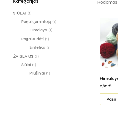
Kategorijos
Rodomas v
SIŪLAI
(1)
Pagal gamintoją
(1)
Himalaya
(1)
Pagal sudėtį
(1)
Sintetika
(1)
ŽAISLAMS
(1)
Siūlai
(1)
Pliušiniai
(1)
Himalaya
2,80
€
Pasir