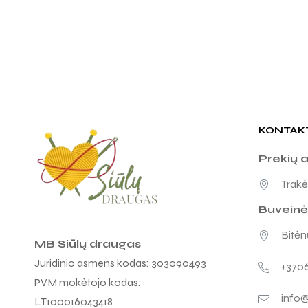
KONTAK
Prekių 
Trakėn
Buveinė
Bitėnų
MB Siūlų draugas
Juridinio asmens kodas: 303090493
+370
PVM mokėtojo kodas:
info@
LT100016043418