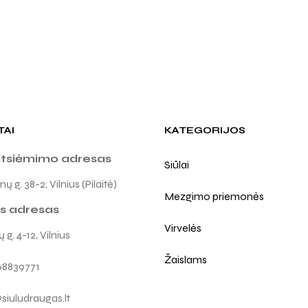
TAI
KATEGORIJOS
atsiėmimo adresas
Siūlai
ų g. 38-2, Vilnius (Pilaitė)
Mezgimo priemonės
s adresas
Virvelės
 g. 4-12, Vilnius
Žaislams
68839771
siuludraugas.lt