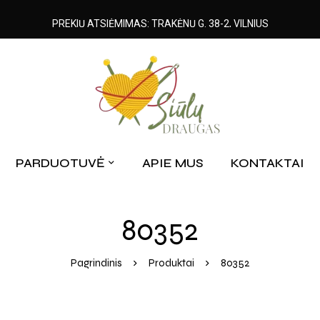
PREKIŲ ATSIĖMIMAS: TRAKĖNŲ G. 38-2, VILNIUS
PARDUOTUVĖ
APIE MUS
KONTAKTAI
80352
Pagrindinis
Produktai
80352