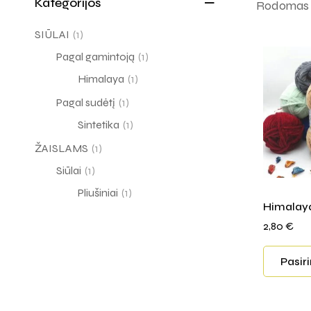
Kategorijos
Rodomas v
SIŪLAI
(1)
Pagal gamintoją
(1)
Himalaya
(1)
Pagal sudėtį
(1)
Sintetika
(1)
ŽAISLAMS
(1)
Siūlai
(1)
Pliušiniai
(1)
Himalaya
2,80
€
Pasir