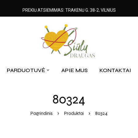
PREKIŲ ATSIĖMIMAS: TRAKĖNŲ G. 38-2, VILNIUS
PARDUOTUVĖ
APIE MUS
KONTAKTAI
80324
Pagrindinis
Produktai
80324