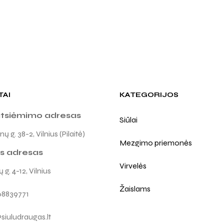
TAI
KATEGORIJOS
atsiėmimo adresas
Siūlai
ų g. 38-2, Vilnius (Pilaitė)
Mezgimo priemonės
s adresas
Virvelės
 g. 4-12, Vilnius
Žaislams
68839771
siuludraugas.lt