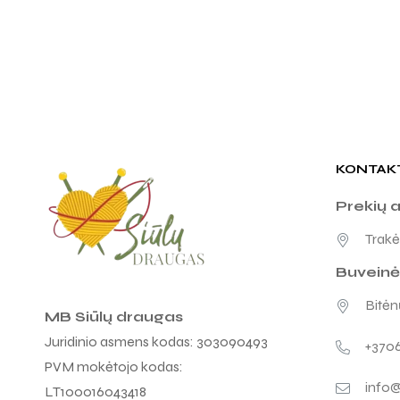
KONTAK
Prekių 
Trakėn
Buveinė
Bitėnų
MB Siūlų draugas
Juridinio asmens kodas: 303090493
+370
PVM mokėtojo kodas:
info@
LT100016043418