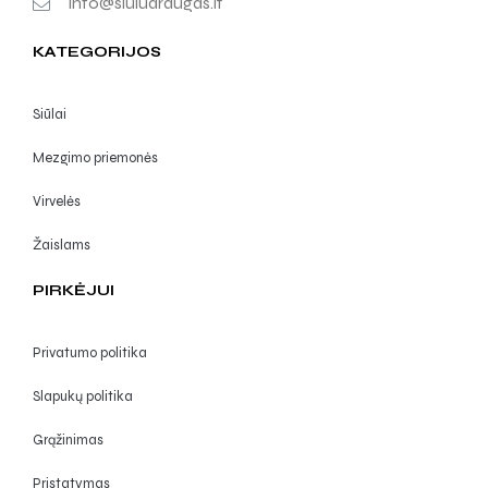
info@siuludraugas.lt
KATEGORIJOS
Siūlai
Mezgimo priemonės
Virvelės
Žaislams
PIRKĖJUI
Privatumo politika
Slapukų politika
Grąžinimas
Pristatymas