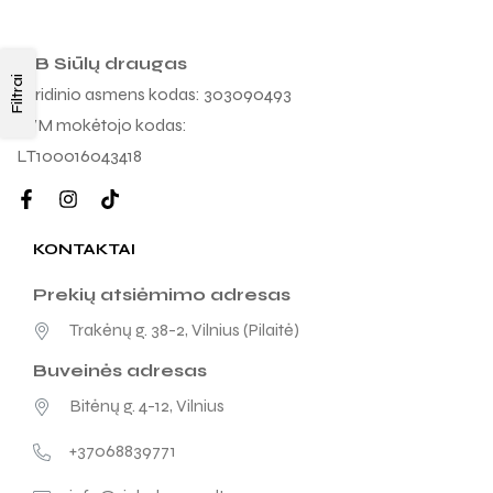
MB Siūlų draugas
Filtrai
Juridinio asmens kodas: 303090493
PVM mokėtojo kodas:
LT100016043418
KONTAKTAI
Prekių atsiėmimo adresas
Trakėnų g. 38-2, Vilnius (Pilaitė)
Buveinės adresas
Bitėnų g. 4-12, Vilnius
+37068839771