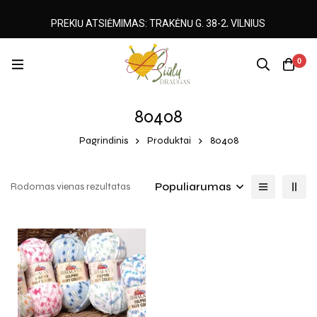
PREKIŲ ATSIĖMIMAS: TRAKĖNŲ G. 38-2, VILNIUS
0
80408
Pagrindinis
Produktai
80408
Populiarumas
Rodomas vienas rezultatas