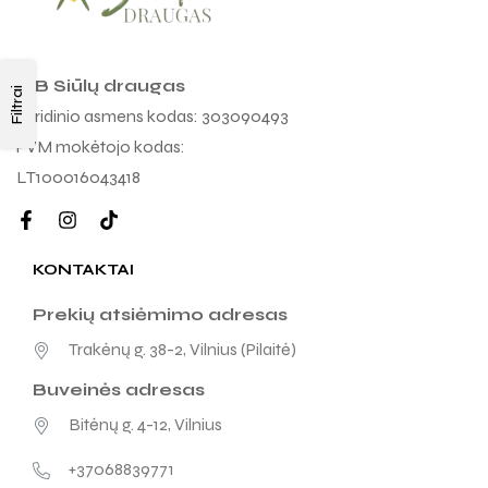
MB Siūlų draugas
Filtrai
Juridinio asmens kodas: 303090493
PVM mokėtojo kodas:
LT100016043418
KONTAKTAI
Prekių atsiėmimo adresas
Trakėnų g. 38-2, Vilnius (Pilaitė)
Buveinės adresas
Bitėnų g. 4-12, Vilnius
+37068839771