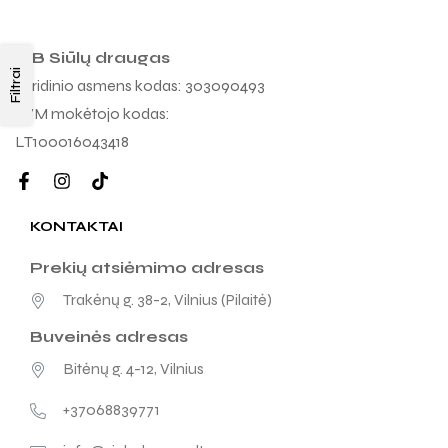
MB Siūlų draugas
Filtrai
Juridinio asmens kodas: 303090493
PVM mokėtojo kodas:
LT100016043418
KONTAKTAI
Prekių atsiėmimo adresas
Trakėnų g. 38-2, Vilnius (Pilaitė)
Buveinės adresas
Bitėnų g. 4-12, Vilnius
+37068839771