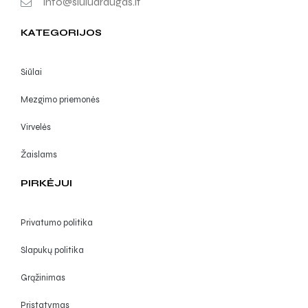
info@siuludraugas.lt
KATEGORIJOS
Siūlai
Mezgimo priemonės
Virvelės
Žaislams
PIRKĖJUI
Privatumo politika
Slapukų politika
Grąžinimas
Pristatymas