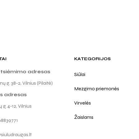
TAI
KATEGORIJOS
atsiėmimo adresas
Siūlai
ų g. 38-2, Vilnius (Pilaitė)
Mezgimo priemonės
s adresas
Virvelės
 g. 4-12, Vilnius
Žaislams
68839771
siuludraugas.lt