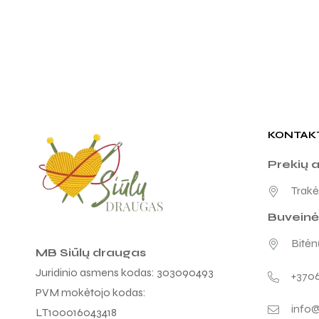
KONTAK
Prekių 
Trakėn
Buveinė
Bitėnų
MB Siūlų draugas
Juridinio asmens kodas: 303090493
+370
PVM mokėtojo kodas:
info@
LT100016043418