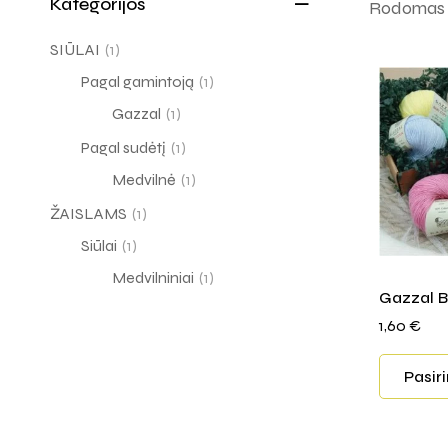
Kategorijos
Rodomas v
SIŪLAI
(1)
Pagal gamintoją
(1)
Gazzal
(1)
Pagal sudėtį
(1)
Medvilnė
(1)
ŽAISLAMS
(1)
Siūlai
(1)
Medvilniniai
(1)
Gazzal B
1,60
€
Pasir