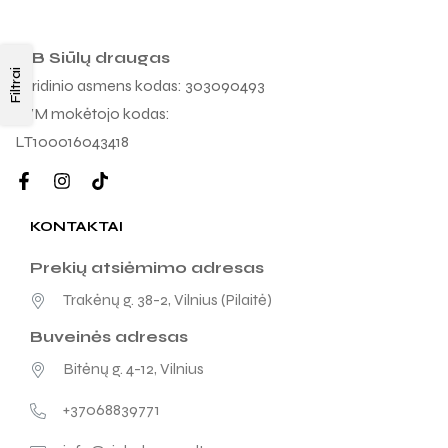
MB Siūlų draugas
Filtrai
Juridinio asmens kodas: 303090493
PVM mokėtojo kodas:
LT100016043418
KONTAKTAI
Prekių atsiėmimo adresas
Trakėnų g. 38-2, Vilnius (Pilaitė)
Buveinės adresas
Bitėnų g. 4-12, Vilnius
+37068839771