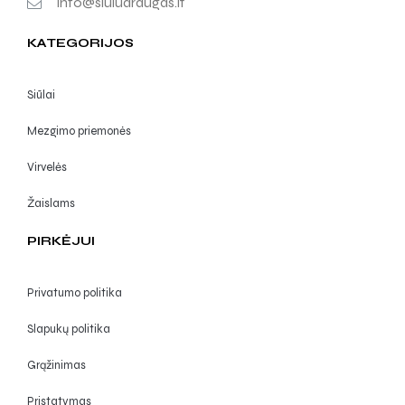
info@siuludraugas.lt
KATEGORIJOS
Siūlai
Mezgimo priemonės
Virvelės
Žaislams
PIRKĖJUI
Privatumo politika
Slapukų politika
Grąžinimas
Pristatymas