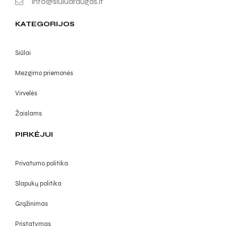
info@siuludraugas.lt
KATEGORIJOS
Siūlai
Mezgimo priemonės
Virvelės
Žaislams
PIRKĖJUI
Privatumo politika
Slapukų politika
Grąžinimas
Pristatymas