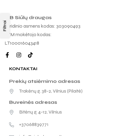
MB Siūlų draugas
Filtrai
Juridinio asmens kodas: 303090493
PVM mokėtojo kodas:
LT100016043418
KONTAKTAI
Prekių atsiėmimo adresas
Trakėnų g. 38-2, Vilnius (Pilaitė)
Buveinės adresas
Bitėnų g. 4-12, Vilnius
+37068839771