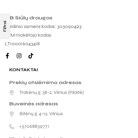
MB Siūlų draugas
Filtrai
Juridinio asmens kodas: 303090493
PVM mokėtojo kodas:
LT100016043418
KONTAKTAI
Prekių atsiėmimo adresas
Trakėnų g. 38-2, Vilnius (Pilaitė)
Buveinės adresas
Bitėnų g. 4-12, Vilnius
+37068839771