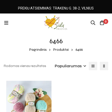
PREKIŲ ATSIĖMIMAS: TRAKĖNŲ G. 38-2, VILNIUS
0
6466
Pagrindinis
Produktai
6466
Populiarumas
Rodomas vienas rezultatas