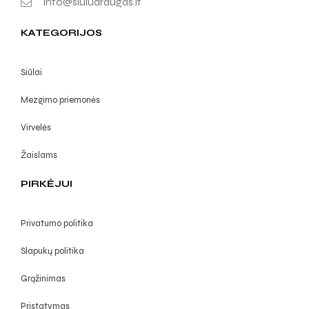
info@siuludraugas.lt
KATEGORIJOS
Siūlai
Mezgimo priemonės
Virvelės
Žaislams
PIRKĖJUI
Privatumo politika
Slapukų politika
Grąžinimas
Pristatymas