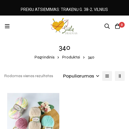
PREKIŲ ATSIĖMIMAS: TRAKĖNŲ G. 38-2, VILNIUS
0
340
Pagrindinis
Produktai
340
Populiarumas
Rodomas vienas rezultatas