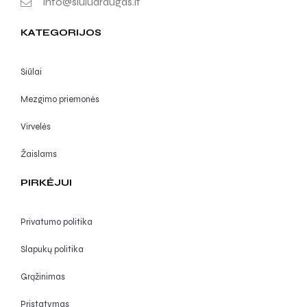
info@siuludraugas.lt
KATEGORIJOS
Siūlai
Mezgimo priemonės
Virvelės
Žaislams
PIRKĖJUI
Privatumo politika
Slapukų politika
Grąžinimas
Pristatymas