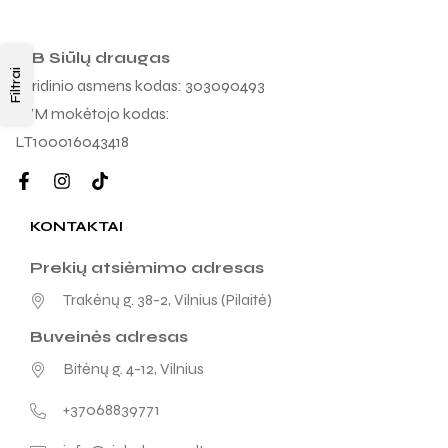
MB Siūlų draugas
Filtrai
Juridinio asmens kodas: 303090493
PVM mokėtojo kodas:
LT100016043418
KONTAKTAI
Prekių atsiėmimo adresas
Trakėnų g. 38-2, Vilnius (Pilaitė)
Buveinės adresas
Bitėnų g. 4-12, Vilnius
+37068839771