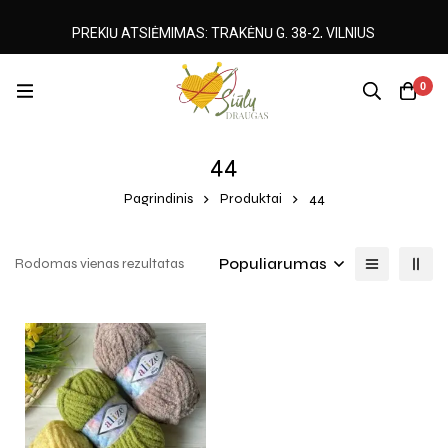
PREKIŲ ATSIĖMIMAS: TRAKĖNŲ G. 38-2, VILNIUS
0
44
Pagrindinis
Produktai
44
Populiarumas
Rodomas vienas rezultatas