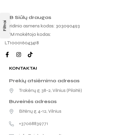
MB Siūlų draugas
Filtrai
Juridinio asmens kodas: 303090493
PVM mokėtojo kodas:
LT100016043418
KONTAKTAI
Prekių atsiėmimo adresas
Trakėnų g. 38-2, Vilnius (Pilaitė)
Buveinės adresas
Bitėnų g. 4-12, Vilnius
+37068839771