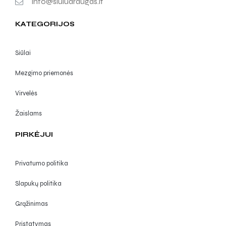
info@siuludraugas.lt
KATEGORIJOS
Siūlai
Mezgimo priemonės
Virvelės
Žaislams
PIRKĖJUI
Privatumo politika
Slapukų politika
Grąžinimas
Pristatymas