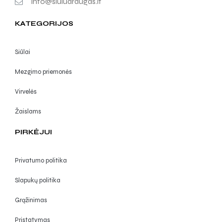
info@siuludraugas.lt
KATEGORIJOS
Siūlai
Mezgimo priemonės
Virvelės
Žaislams
PIRKĖJUI
Privatumo politika
Slapukų politika
Grąžinimas
Pristatymas