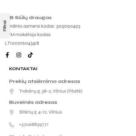
MB Siūlų draugas
Filtrai
Juridinio asmens kodas: 303090493
PVM mokėtojo kodas:
LT100016043418
KONTAKTAI
Prekių atsiėmimo adresas
Trakėnų g. 38-2, Vilnius (Pilaitė)
Buveinės adresas
Bitėnų g. 4-12, Vilnius
+37068839771