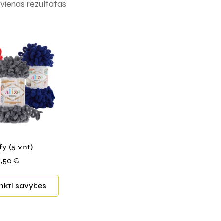
ienas rezultatas
fy (5 vnt)
1,50
€
inkti savybes