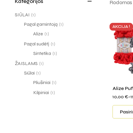
Kategorijos
Rodomas v
SIŪLAI
(1)
Pagal gamintoją
(1)
AKCIJA !
Alize
(1)
Pagal sudėtį
(1)
Sintetika
(1)
ŽAISLAMS
(1)
Siūlai
(1)
Pliušiniai
(1)
Alize Puf
Kilpiniai
(1)
10,00
€
–
1
Pasir