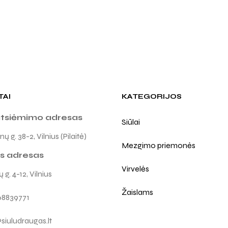
TAI
KATEGORIJOS
atsiėmimo adresas
Siūlai
ų g. 38-2, Vilnius (Pilaitė)
Mezgimo priemonės
s adresas
Virvelės
 g. 4-12, Vilnius
Žaislams
68839771
siuludraugas.lt