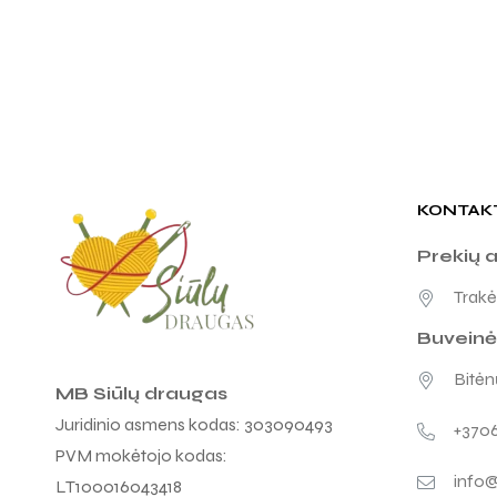
KONTAK
Prekių 
Trakėn
Buveinė
Bitėnų
MB Siūlų draugas
Juridinio asmens kodas: 303090493
+370
PVM mokėtojo kodas:
info@
LT100016043418