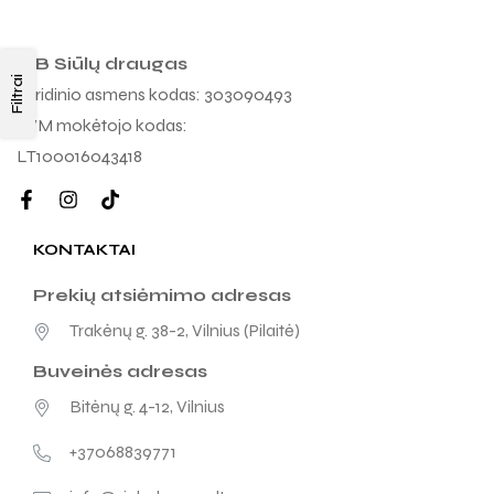
MB Siūlų draugas
Filtrai
Juridinio asmens kodas: 303090493
PVM mokėtojo kodas:
LT100016043418
KONTAKTAI
Prekių atsiėmimo adresas
Trakėnų g. 38-2, Vilnius (Pilaitė)
Buveinės adresas
Bitėnų g. 4-12, Vilnius
+37068839771