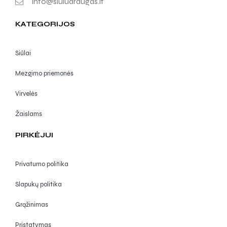
info@siuludraugas.lt
KATEGORIJOS
Siūlai
Mezgimo priemonės
Virvelės
Žaislams
PIRKĖJUI
Privatumo politika
Slapukų politika
Grąžinimas
Pristatymas