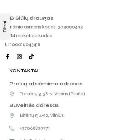
MB Siūlų draugas
Filtrai
Juridinio asmens kodas: 303090493
PVM mokėtojo kodas:
LT100016043418
KONTAKTAI
Prekių atsiėmimo adresas
Trakėnų g. 38-2, Vilnius (Pilaitė)
Buveinės adresas
Bitėnų g. 4-12, Vilnius
+37068839771