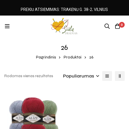
PREKIŲ ATSIĖMIMAS: TRAKĖNŲ G. 38-2, VILNIUS
0
26
Pagrindinis
Produktai
26
Populiarumas
Rodomas vienas rezultatas