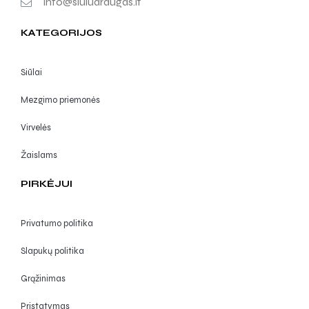
info@siuludraugas.lt
KATEGORIJOS
Siūlai
Mezgimo priemonės
Virvelės
Žaislams
PIRKĖJUI
Privatumo politika
Slapukų politika
Grąžinimas
Pristatymas