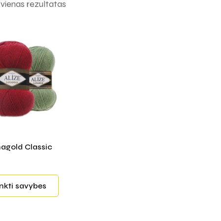
ienas rezultatas
nagold Classic
inkti savybes