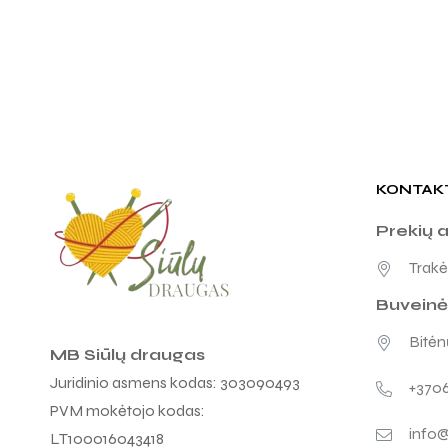
KONTAK
Prekių 
Trakėn
Buveinė
Bitėnų
MB Siūlų draugas
Juridinio asmens kodas: 303090493
+370
PVM mokėtojo kodas:
info@
LT100016043418