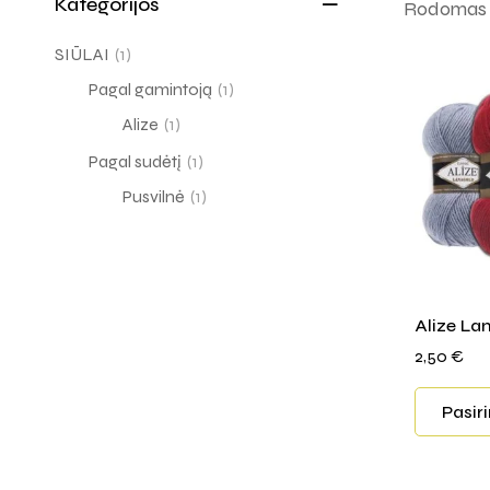
Kategorijos
Rodomas v
SIŪLAI
(1)
Pagal gamintoją
(1)
Alize
(1)
Pagal sudėtį
(1)
Pusvilnė
(1)
Alize La
2,50
€
Pasir