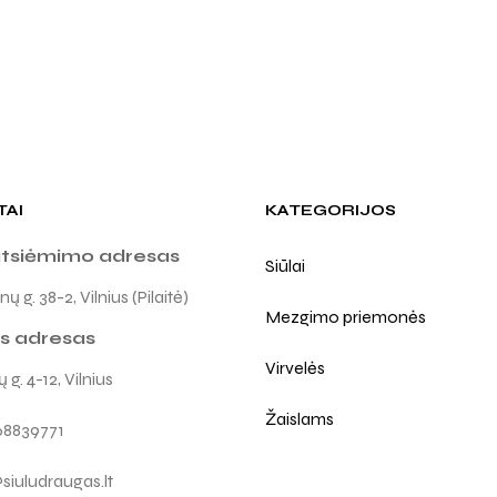
TAI
KATEGORIJOS
atsiėmimo adresas
Siūlai
ų g. 38-2, Vilnius (Pilaitė)
Mezgimo priemonės
s adresas
Virvelės
 g. 4-12, Vilnius
Žaislams
68839771
siuludraugas.lt