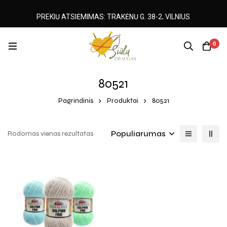
PREKIŲ ATSIĖMIMAS: TRAKĖNŲ G. 38-2, VILNIUS
0
80521
Pagrindinis
Produktai
80521
Populiarumas
Rodomas vienas rezultatas