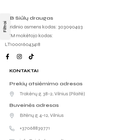
MB Siūlų draugas
Filtrai
Juridinio asmens kodas: 303090493
PVM mokėtojo kodas:
LT100016043418
KONTAKTAI
Prekių atsiėmimo adresas
Trakėnų g. 38-2, Vilnius (Pilaitė)
Buveinės adresas
Bitėnų g. 4-12, Vilnius
+37068839771