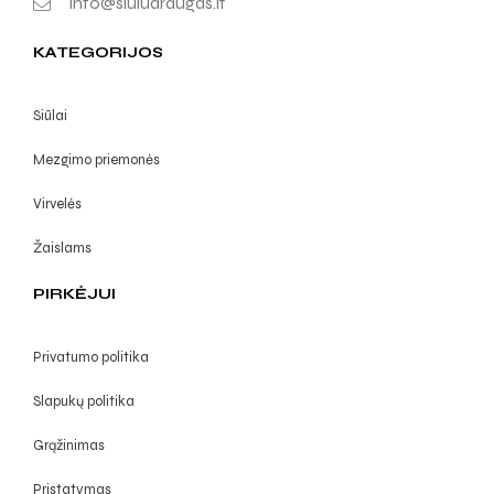
info@siuludraugas.lt
KATEGORIJOS
Siūlai
Mezgimo priemonės
Virvelės
Žaislams
PIRKĖJUI
Privatumo politika
Slapukų politika
Grąžinimas
Pristatymas