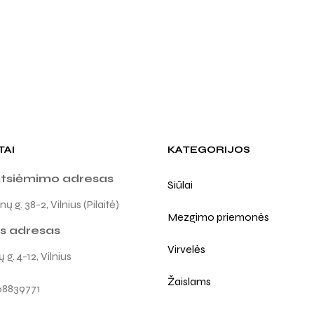
TAI
KATEGORIJOS
atsiėmimo adresas
Siūlai
ų g. 38-2, Vilnius (Pilaitė)
Mezgimo priemonės
s adresas
Virvelės
 g. 4-12, Vilnius
Žaislams
68839771