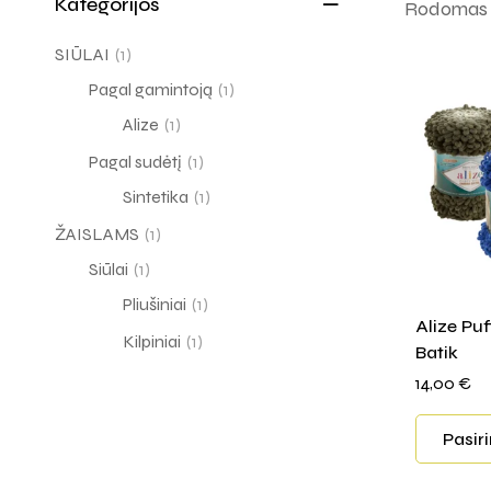
Kategorijos
Rodomas v
SIŪLAI
(1)
Pagal gamintoją
(1)
Alize
(1)
Pagal sudėtį
(1)
Sintetika
(1)
ŽAISLAMS
(1)
Siūlai
(1)
Pliušiniai
(1)
Alize Pu
Kilpiniai
(1)
Batik
14,00
€
Pasir