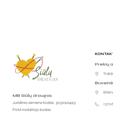
KONTAK
Prekių 
Trakėn
Buveinė
Bitėnų
MB Siūlų draugas
Juridinio asmens kodas: 303090493
+370
PVM mokėtojo kodas: